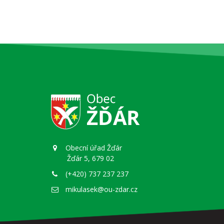
Obecní úřad Žďár
Žďár 5, 679 02
(+420) 737 237 237
mikulasek@ou-zdar.cz