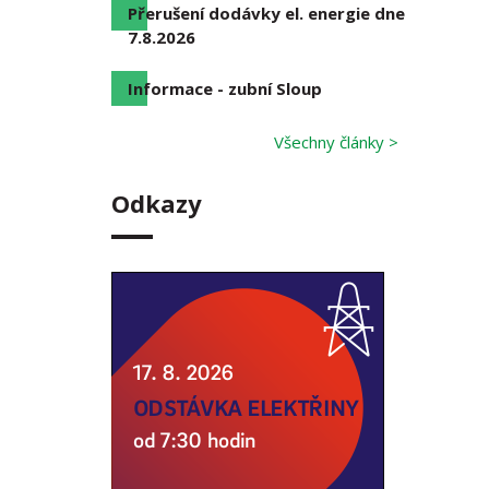
Přerušení dodávky el. energie dne
7.8.2026
Informace - zubní Sloup
Všechny články >
Odkazy