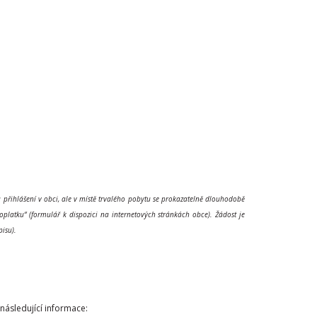
 přihlášení v obci, ale v místě trvalého pobytu se prokazatelně dlouhodobě
poplatku“ (formulář k dispozici na internetových stránkách obce). Žádost je
pisu).
následující informace: