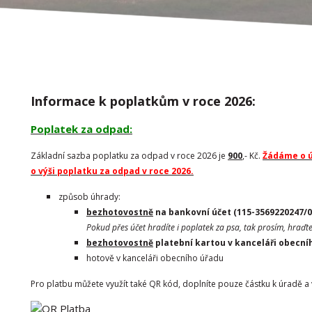
Informace k poplatkům v roce 2026:
Poplatek za odpad:
Základní sazba poplatku za odpad v roce 2026 je
900
,- Kč.
Žádáme o ú
o výši poplatku za odpad v roce 2026.
způsob úhrady:
bezhotovostně
na bankovní účet (115-3569220247/0
Pokud přes účet hradíte i poplatek za psa, tak prosím, hraď
bezhotovostně
platební kartou v kanceláři obecní
hotově v kanceláři obecního úřadu
​Pro platbu můžete využít také QR kód, doplníte pouze částku k úradě a 