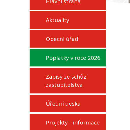
Hlavní strana
Aktuality
Obecní úřad
Poplatky v roce 2026
Zápisy ze schůzí
zastupitelstva
Úřední deska
Projekty - informace