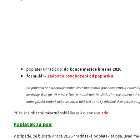
poplatek uhradit do:
do konce měsíce března 2026
formulář -
žádost o osvobození od poplatku
Od poplatku se osvobozuje osoba, které poplatková povinnost vznikla z důvodu
nezdržuje déle jak tři měsíce.Toto je nutné doložit „Žádostí o osvobození od 
nutné přinést osobně nebo lze zaslat také elektronicky (ideálně sken včetně pod
Příslušná obecně závazná vyhláška je k dispozice
zde
.
Poplatek za psa:
V případě, že budete v roce 2026 hradit také poplatek za psa, uvádíme 