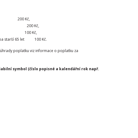
0 Kč,
ržitele 200 Kč,
65 let 100 Kč,
soba starší 65 let 100 Kč.
úhrady poplatku viz informace o poplatku za
bilní symbol (číslo popisné a kalendářní rok např.