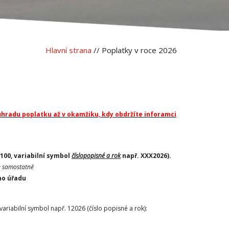
Hlavní strana
// Poplatky v roce 2026
hradu poplatku až v okamžiku, kdy obdržíte inforamci
100, variabilní symbol
číslopopisné a rok
např. XXX2026).
te samostatně
ho úřadu
variabilní symbol např. 12026 (číslo popisné a rok):