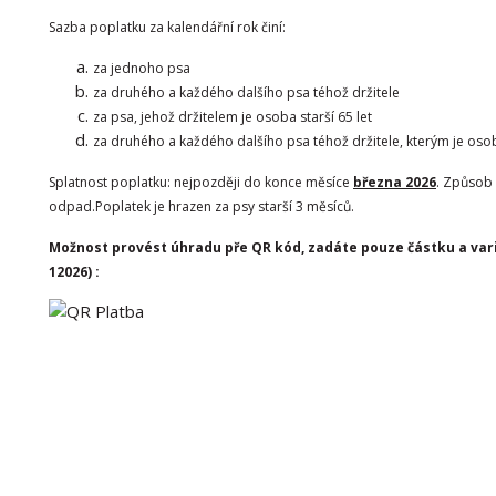
Sazba poplatku za kalendářní rok činí:
za jednoho psa 20
za druhého a každého dalšího psa téhož d
za psa, jehož držitelem je osoba starší 
za druhého a každého dalšího psa téhož držitele, kterým je o
Splatnost poplatku: nejpozději do konce měsíce
března 2026
. Způsob 
odpad.
Poplatek je hrazen za psy starší 3 měsíců.
Možnost provést úhradu pře QR kód, zadáte pouze částku a varia
12026) :