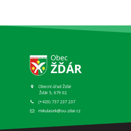
Obecní úřad Žďár
Žďár 5, 679 02
(+420) 737 237 237
mikulasek@ou-zdar.cz