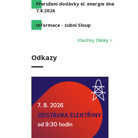
Přerušení dodávky el. energie dne
7.8.2026
Informace - zubní Sloup
Všechny články >
Odkazy