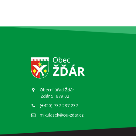
Obecní úřad Žďár
Žďár 5, 679 02
(+420) 737 237 237
mikulasek@ou-zdar.cz