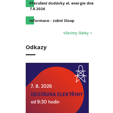
Přerušení dodávky el. energie dne
7.8.2026
Informace - zubní Sloup
Všechny články >
Odkazy