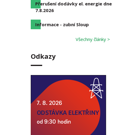
Přerušení dodávky el. energie dne
7.8.2026
Informace - zubní Sloup
Všechny články >
Odkazy