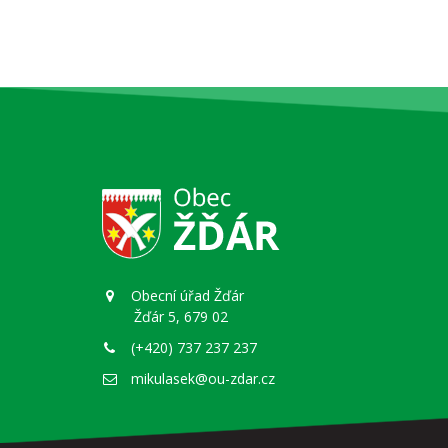
Obecní úřad Žďár
Žďár 5, 679 02
(+420) 737 237 237
mikulasek@ou-zdar.cz