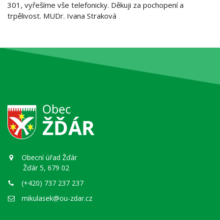
301, vyřešíme vše telefonicky. Děkuji za pochopení a
trpělivost. MUDr. Ivana Straková
Obecní úřad Žďár
Žďár 5, 679 02
(+420) 737 237 237
mikulasek@ou-zdar.cz