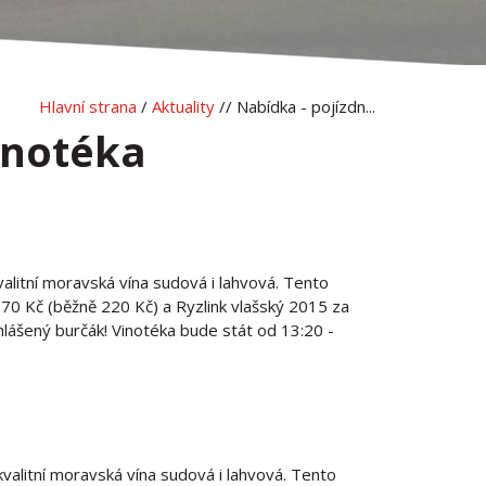
Hlavní strana
/
Aktuality
// Nabídka - pojízdn...
inotéka
valitní moravská vína sudová i lahvová. Tento
 170 Kč (běžně 220 Kč) a Ryzlink vlašský 2015 za
hlášený burčák! Vinotéka bude stát od 13:20 -
kvalitní moravská vína sudová i lahvová. Tento