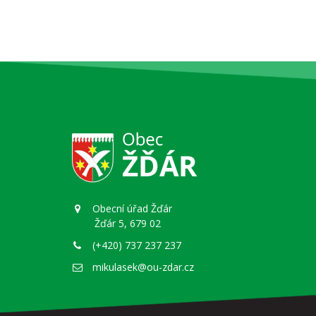
Obecní úřad Žďár
Žďár 5, 679 02
(+420) 737 237 237
mikulasek@ou-zdar.cz