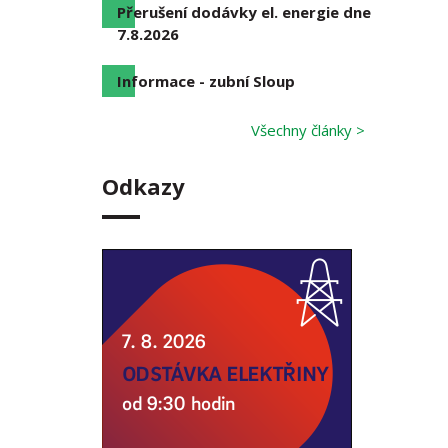
Přerušení dodávky el. energie dne
7.8.2026
Informace - zubní Sloup
Všechny články >
Odkazy