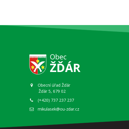
Obecní úřad Žďár
Žďár 5, 679 02
(+420) 737 237 237
mikulasek@ou-zdar.cz