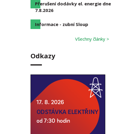
Přerušení dodávky el. energie dne
7.8.2026
Informace - zubní Sloup
Všechny články >
Odkazy