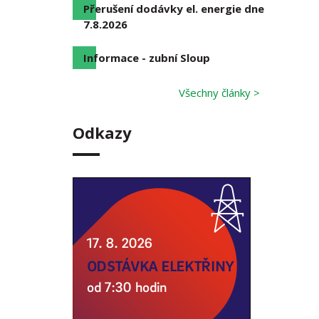
Přerušení dodávky el. energie dne
7.8.2026
Informace - zubní Sloup
Všechny články >
Odkazy