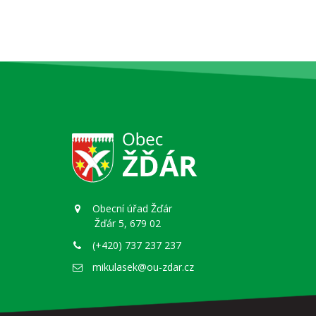
Obecní úřad Žďár
Žďár 5, 679 02
(+420) 737 237 237
mikulasek@ou-zdar.cz