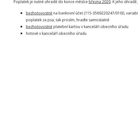
Poplatek je nutné uhradit do konce měsíce
března 2020
. K jeho úhradě
bezhotovostně
na bankovní účet (115-3569220247/0100, variabil
poplatek za psa, tak prosím, hraďte samostatně
bezhotovostně
platební kartou v kanceláři obecního úřadu
hotově v kanceláří obecního úřadu