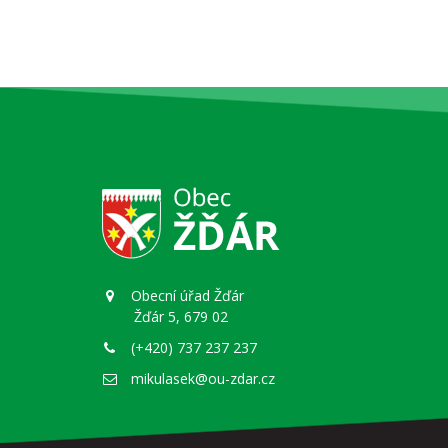
Obecní úřad Žďár
Žďár 5, 679 02
(+420) 737 237 237
mikulasek@ou-zdar.cz