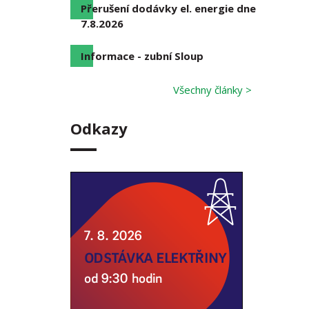
Přerušení dodávky el. energie dne
7.8.2026
Informace - zubní Sloup
Všechny články >
Odkazy