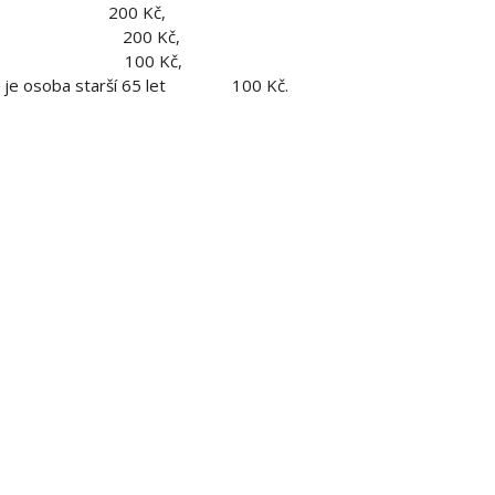
200 Kč,
 držitele 200 Kč,
ší 65 let 100 Kč,
erým je osoba starší 65 let 100 Kč.