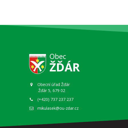
Obecní úřad Žďár
Žďár 5, 679 02
(+420) 737 237 237
mikulasek@ou-zdar.cz