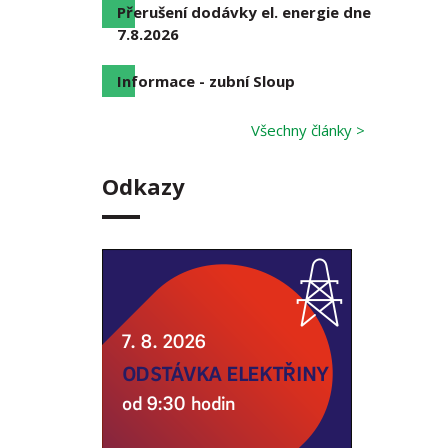
Přerušení dodávky el. energie dne
7.8.2026
Informace - zubní Sloup
Všechny články >
Odkazy