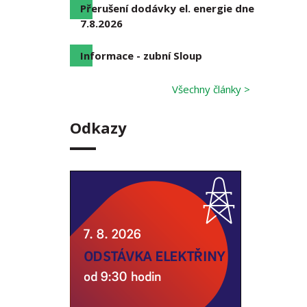
Přerušení dodávky el. energie dne
7.8.2026
Informace - zubní Sloup
Všechny články >
Odkazy