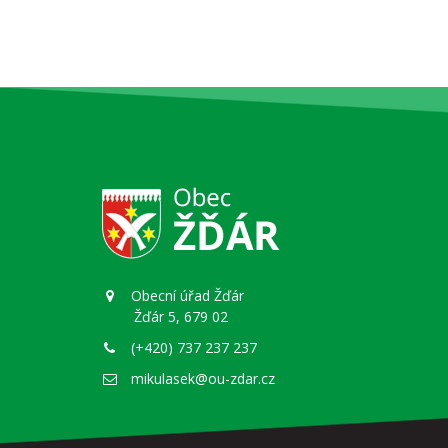
Obecní úřad Žďár
Žďár 5, 679 02
(+420) 737 237 237
mikulasek@ou-zdar.cz