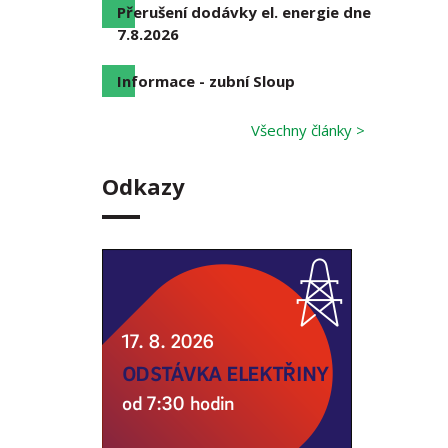
Přerušení dodávky el. energie dne
7.8.2026
Informace - zubní Sloup
Všechny články >
Odkazy