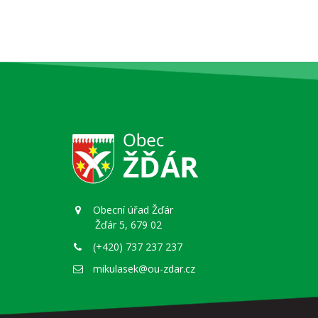
Obecní úřad Žďár
Žďár 5, 679 02
(+420) 737 237 237
mikulasek@ou-zdar.cz