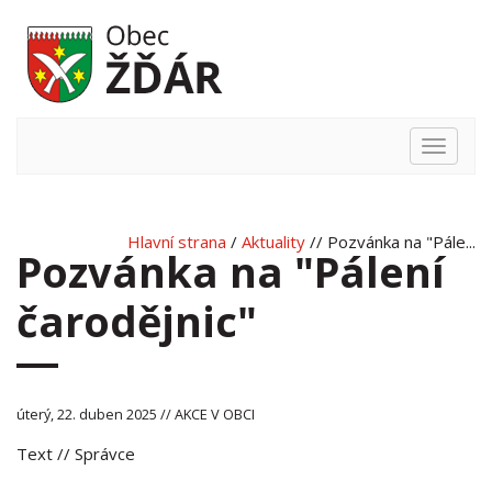
Hlavní
nabídka
Hlavní strana
/
Aktuality
// Pozvánka na "Pále...
Pozvánka na "Pálení
čarodějnic"
úterý, 22. duben 2025 // AKCE V OBCI
Text
// Správce