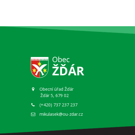
Obecní úřad Žďár
Žďár 5, 679 02
(+420) 737 237 237
mikulasek@ou-zdar.cz