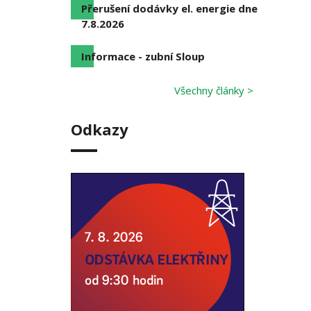
Přerušení dodávky el. energie dne
7.8.2026
Informace - zubní Sloup
Všechny články >
Odkazy