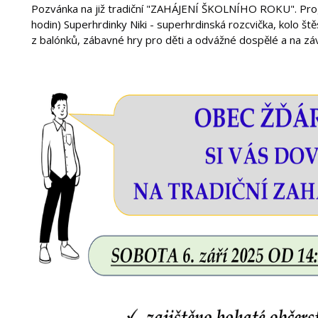
Pozvánka na již tradiční "ZAHÁJENÍ ŠKOLNÍHO ROKU". Pro
hodin) Superhrdinky Niki - superhrdinská rozcvička, kolo ště
z balónků, zábavné hry pro děti a odvážné dospělé a na záv