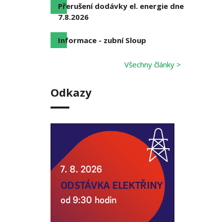
Přerušení dodávky el. energie dne
7.8.2026
Informace - zubní Sloup
Všechny články >
Odkazy