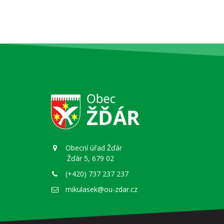
Obecní úřad Žďár
Žďár 5, 679 02
(+420) 737 237 237
mikulasek@ou-zdar.cz