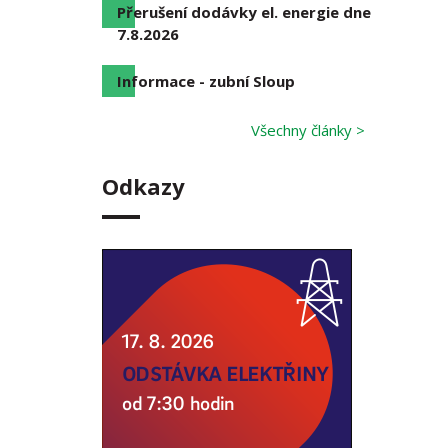
Přerušení dodávky el. energie dne
7.8.2026
Informace - zubní Sloup
Všechny články >
Odkazy