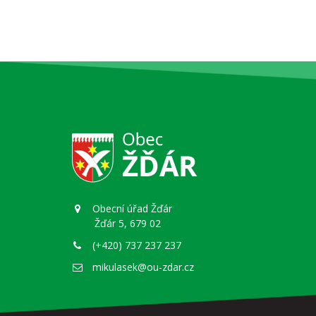
Obecní úřad Žďár
Žďár 5, 679 02
(+420) 737 237 237
mikulasek@ou-zdar.cz