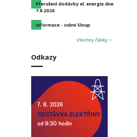
Přerušení dodávky el. energie dne
7.8.2026
Informace - zubní Sloup
Všechny články >
Odkazy