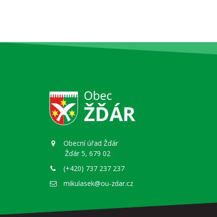
Obecní úřad Žďár
Žďár 5, 679 02
(+420) 737 237 237
mikulasek@ou-zdar.cz