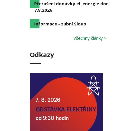
Přerušení dodávky el. energie dne
7.8.2026
Informace - zubní Sloup
Všechny články >
Odkazy