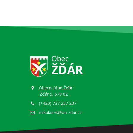
Obecní úřad Žďár
Žďár 5, 679 02
(+420) 737 237 237
mikulasek@ou-zdar.cz