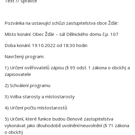
Text
// Správce
Pozvánka na ustavující schůzi zastupitelstva obce Žďár:
Místo konání: Obec Žďár – sál Dělnického domu č.p. 107
Doba konání: 19.10.2022 od 18:30 hodin
Navržený program:
1) Určení ověřovatelů zápisu (§ 95 odst. 1 zákona o obcích) a
zapisovatele
2) Schválení programu
3) Volba starosty a místostarosty
4) Určení počtu místostarostů
5) Určení, které funkce budou členové zastupitelstva
vykonávat jako dlouhodobě uvolnění/neuvolnění (§ 71 zákona
o obcích)