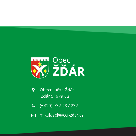
Obecní úřad Žďár
Žďár 5, 679 02
(+420) 737 237 237
mikulasek@ou-zdar.cz