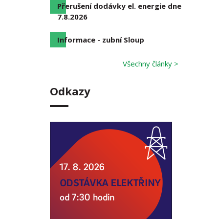
Přerušení dodávky el. energie dne
7.8.2026
Informace - zubní Sloup
Všechny články >
Odkazy