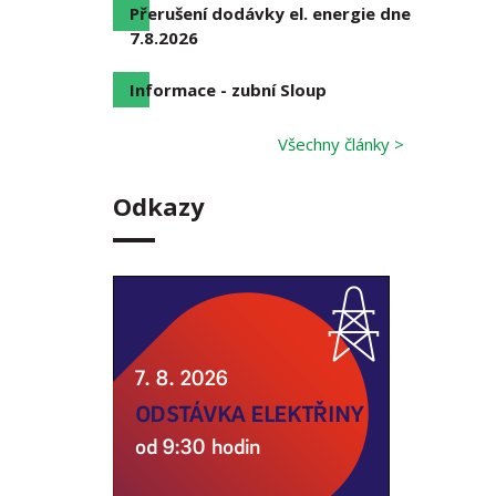
Přerušení dodávky el. energie dne
7.8.2026
Informace - zubní Sloup
Všechny články >
Odkazy