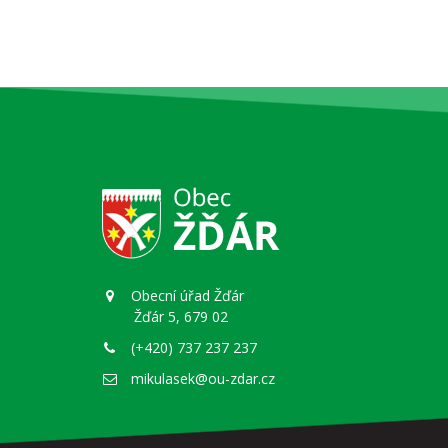
Obecní úřad Žďár
Žďár 5, 679 02
(+420) 737 237 237
mikulasek@ou-zdar.cz