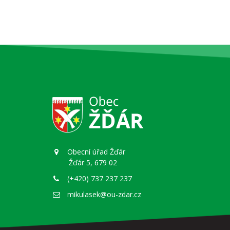
Obecní úřad Žďár
Žďár 5, 679 02
(+420) 737 237 237
mikulasek@ou-zdar.cz