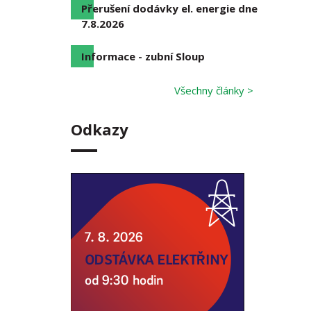
Přerušení dodávky el. energie dne
7.8.2026
Informace - zubní Sloup
Všechny články >
Odkazy