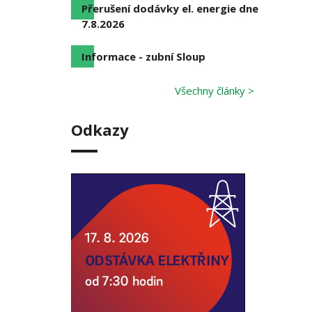
Přerušení dodávky el. energie dne
7.8.2026
Informace - zubní Sloup
Všechny články >
Odkazy