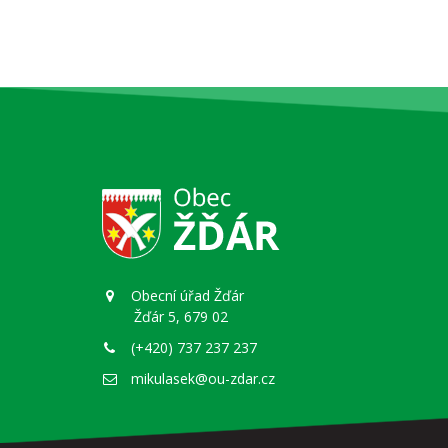
Obecní úřad Žďár
Žďár 5, 679 02
(+420) 737 237 237
mikulasek@ou-zdar.cz