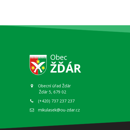
Obecní úřad Žďár
Žďár 5, 679 02
(+420) 737 237 237
mikulasek@ou-zdar.cz