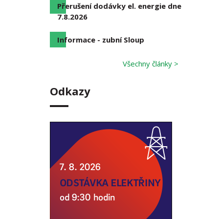
Přerušení dodávky el. energie dne
7.8.2026
Informace - zubní Sloup
Všechny články >
Odkazy