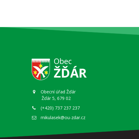
Obecní úřad Žďár
Žďár 5, 679 02
(+420) 737 237 237
mikulasek@ou-zdar.cz