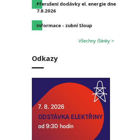
Přerušení dodávky el. energie dne
7.8.2026
Informace - zubní Sloup
Všechny články >
Odkazy