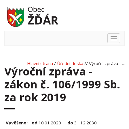
Hlavní
nabídka
Hlavní strana
/
Úřední deska
// Výroční zpráva - ...
Výroční zpráva -
zákon č. 106/1999 Sb.
za rok 2019
Vyvěšeno:
od
10.01.2020
do
31.12.2030