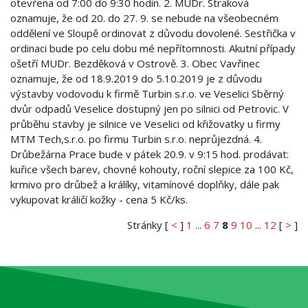
otevřena od 7:00 do 9:30 hodin. 2. MUDr. Straková
oznamuje, že od 20. do 27. 9. se nebude na všeobecném
oddělení ve Sloupě ordinovat z důvodu dovolené. Sestřička v
ordinaci bude po celu dobu mé nepřítomnosti. Akutní případy
ošetří MUDr. Bezděková v Ostrově. 3. Obec Vavřinec
oznamuje, že od 18.9.2019 do 5.10.2019 je z důvodu
výstavby vodovodu k firmě Turbin s.r.o. ve Veselici Sběrný
dvůr odpadů Veselice dostupný jen po silnici od Petrovic. V
průběhu stavby je silnice ve Veselici od křižovatky u firmy
MTM Tech,s.r.o. po firmu Turbin s.r.o. neprůjezdná. 4.
Drůbežárna Prace bude v pátek 20.9. v 9:15 hod. prodávat:
kuřice všech barev, chovné kohouty, roční slepice za 100 Kč,
krmivo pro drůbež a králíky, vitamínové doplňky, dále pak
vykupovat králičí kožky - cena 5 Kč/ks.
Stránky [
<
]
1
...
6
7
8
9
10
...
12
[
>
]