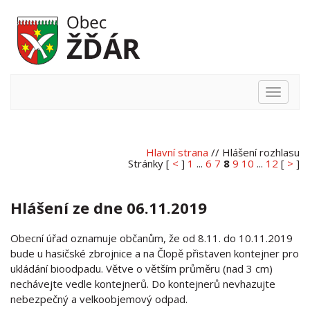
Hlavní
nabídka
Hlavní strana
// Hlášení rozhlasu
Stránky [
<
]
1
...
6
7
8
9
10
...
12
[
>
]
Hlášení ze dne 06.11.2019
Obecní úřad oznamuje občanům, že od 8.11. do 10.11.2019
bude u hasičské zbrojnice a na Člopě přistaven kontejner pro
ukládání bioodpadu. Větve o větším průměru (nad 3 cm)
nechávejte vedle kontejnerů. Do kontejnerů nevhazujte
nebezpečný a velkoobjemový odpad.