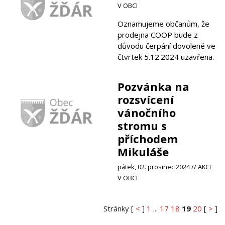
V OBCI
Oznamujeme občanům, že
prodejna COOP bude z
důvodu čerpání dovolené ve
čtvrtek 5.12.2024 uzavřena.
Pozvánka na
rozsvícení
vánočního
stromu s
příchodem
Mikuláše
pátek, 02. prosinec 2024 // AKCE
V OBCI
Stránky [
<
]
1
...
17
18
19
20
[
>
]