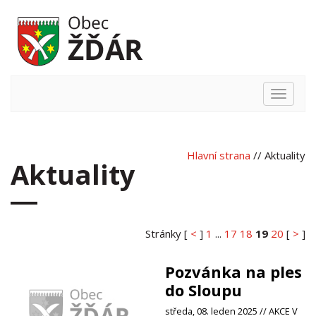
Hlavní
nabídka
Hlavní strana
// Aktuality
Aktuality
Stránky [
<
]
1
...
17
18
19
20
[
>
]
Pozvánka na ples
do Sloupu
středa, 08. leden 2025 // AKCE V