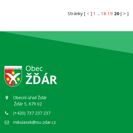
Stránky [
<
]
1
...
18
19
20
[ > ]
Obecní úřad Žďár
Žďár 5, 679 02
(+420) 737 237 237
mikulasek@ou-zdar.cz