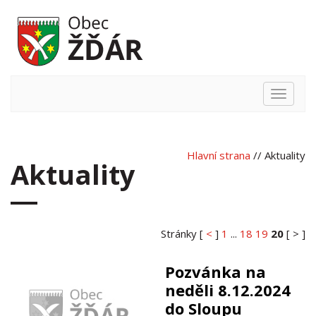
Hlavní
nabídka
Hlavní strana
// Aktuality
Aktuality
Stránky [
<
]
1
...
18
19
20
[ > ]
Pozvánka na
neděli 8.12.2024
do Sloupu