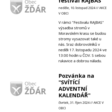
festival RAJBAS
neděle, 10. listopad 2024 // AKCE
V OBCI
V rámci "Festivalu RAJBAS"
výsadba stromů v
Moravském krasu se budou
stromy vysazovat také u
nás. Sraz dobrovolníků v
neděli 17. listopadu 2024 ve
13:00 hodin u ČOV. S sebou
rukavice a dobrou náladu.
Pozvánka na
"SVÍTÍCÍ
ADVENTNÍ
KALENDÁŘ"
čtvrtek, 31. říjen 2024 // AKCE V
OBCI