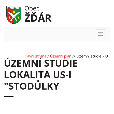
Hlavní
nabídka
Hlavní strana
/
Územní plán
// Územní studie - U...
ÚZEMNÍ STUDIE
LOKALITA US-I
"STODŮLKY