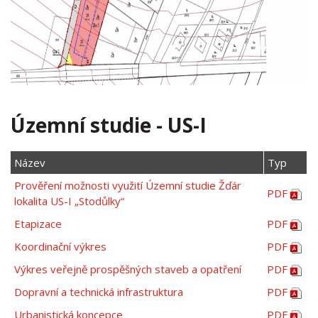
Územní studie - US-I
Název
Typ
Prověření možnosti využití Územní studie Žďár
PDF
lokalita US-I „Stodůlky“
Etapizace
PDF
Koordinační výkres
PDF
Výkres veřejně prospěšných staveb a opatření
PDF
Dopravní a technická infrastruktura
PDF
Urbanistická koncepce
PDF