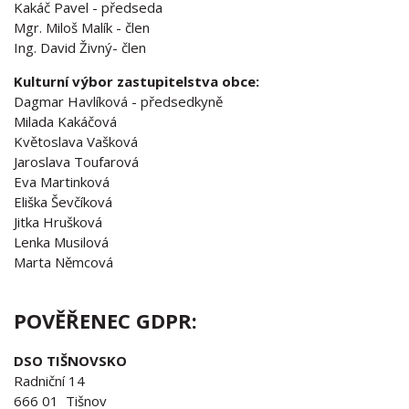
Kakáč Pavel - předseda
Mgr. Miloš Malík - člen
Ing. David Živný- člen
Kulturní výbor zastupitelstva obce:
Dagmar Havlíková - předsedkyně
Milada Kakáčová
Květoslava Vašková
Jaroslava Toufarová
Eva Martinková
Eliška Ševčíková
Jitka Hrušková
Lenka Musilová
Marta Němcová
POVĚŘENEC GDPR:
DSO TIŠNOVSKO
Radniční 14
666 01 Tišnov