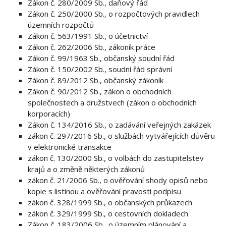
Zákon č. 280/2009 Sb., daňový řád
Zákon č. 250/2000 Sb., o rozpočtových pravidlech
územních rozpočtů
Zákon č. 563/1991 Sb., o účetnictví
Zákon č. 262/2006 Sb., zákoník práce
Zákon č. 99/1963 Sb., občanský soudní řád
Zákon č. 150/2002 Sb., soudní řád správní
Zákon č. 89/2012 Sb., občanský zákoník
Zákon č. 90/2012 Sb., zákon o obchodních
společnostech a družstvech (zákon o obchodních
korporacích)
Zákon č. 134/2016 Sb., o zadávání veřejných zakázek
zákon č. 297/2016 Sb., o službách vytvářejících důvěru
v elektronické transakce
zákon č. 130/2000 Sb., o volbách do zastupitelstev
krajů a o změně některých zákonů
zákon č. 21/2006 Sb., o ověřování shody opisů nebo
kopie s listinou a ověřování pravosti podpisu
zákon č. 328/1999 Sb., o občanských průkazech
zákon č. 329/1999 Sb., o cestovních dokladech
Zákon č. 183/2006 Sb., o územním plánování a