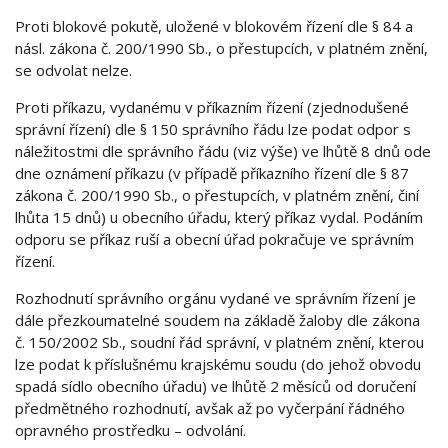
Proti blokové pokutě, uložené v blokovém řízení dle § 84 a
násl. zákona č. 200/1990 Sb., o přestupcích, v platném znění,
se odvolat nelze.
Proti příkazu, vydanému v příkazním řízení (zjednodušené
správní řízení) dle § 150 správního řádu lze podat odpor s
náležitostmi dle správního řádu (viz výše) ve lhůtě 8 dnů ode
dne oznámení příkazu (v případě příkazního řízení dle § 87
zákona č. 200/1990 Sb., o přestupcích, v platném znění, činí
lhůta 15 dnů) u obecního úřadu, který příkaz vydal. Podáním
odporu se příkaz ruší a obecní úřad pokračuje ve správním
řízení.
Rozhodnutí správního orgánu vydané ve správním řízení je
dále přezkoumatelné soudem na základě žaloby dle zákona
č. 150/2002 Sb., soudní řád správní, v platném znění, kterou
lze podat k příslušnému krajskému soudu (do jehož obvodu
spadá sídlo obecního úřadu) ve lhůtě 2 měsíců od doručení
předmětného rozhodnutí, avšak až po vyčerpání řádného
opravného prostředku – odvolání.