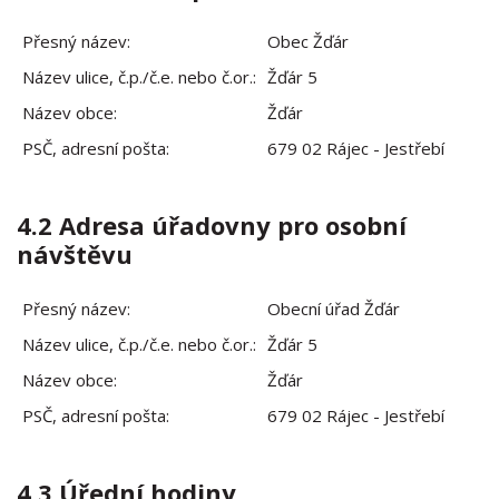
Přesný název:
Obec Žďár
Název ulice, č.p./č.e. nebo č.or.:
Žďár 5
Název obce:
Žďár
PSČ, adresní pošta:
679 02 Rájec - Jestřebí
4.2 Adresa úřadovny pro osobní
návštěvu
Přesný název:
Obecní úřad Žďár
Název ulice, č.p./č.e. nebo č.or.:
Žďár 5
Název obce:
Žďár
PSČ, adresní pošta:
679 02 Rájec - Jestřebí
4.3 Úřední hodiny