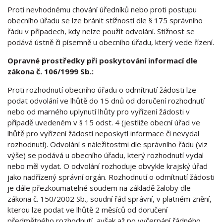
Proti nevhodnému chování úředníků nebo proti postupu
obecního úřadu se lze bránit stížností dle § 175 správního
řádu v případech, kdy nelze použít odvolání. Stížnost se
podává ústně či písemně u obecního úřadu, který vede řízení.
Opravné prostředky při poskytování informací dle
zákona č. 106/1999 Sb.:
Proti rozhodnutí obecního úřadu o odmítnutí žádosti lze
podat odvolání ve lhůtě do 15 dnů od doručení rozhodnutí
nebo od marného uplynutí lhůty pro vyřízení žádosti v
případě uvedeném v § 15 odst. 4 (jestliže obecní úřad ve
lhůtě pro vyřízení žádosti neposkytl informace či nevydal
rozhodnutí). Odvolání s náležitostmi dle správního řádu (viz
výše) se podává u obecního úřadu, který rozhodnutí vydal
nebo měl vydat. O odvolání rozhoduje obvykle krajský úřad
jako nadřízený správní orgán. Rozhodnutí o odmítnutí žádosti
je dále přezkoumatelné soudem na základě žaloby dle
zákona č. 150/2002 Sb., soudní řád správní, v platném znění,
kterou lze podat ve lhůtě 2 měsíců od doručení
předmětného rozhodnutí, avšak až po vyčerpání řádného