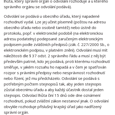
lhůta, který správní orgán o odvolání rozhoduje a u kterého
správního orgánu se odvolání podává).
Odvolání se podává u obecního úřadu, který napadené
rozhodnutí vydal. Lze jej učinit písemně (poštou na adresu
obecního úřadu nebo osobně tamtéž) nebo ústně do
protokolu, popř. v elektronické podobě (na elektronickou
adresu podatelny) podepsané zaručeným elektronickým
podpisem podle zvláštních předpisů (zák. č. 227/2000 Sb., o
elektronickém podpisu, v platném znění). Odvolání musí mít
náležitosti dle § 37 odst. 2 správního řádu a musí z něj být
především patrné, kdo jej podává, proti kterému rozhodnutí
směřuje, v jakém rozsahu ho napadá a v čem je spatřován
rozpor s právními předpisy nebo nesprávnost rozhodnutí
nebo řízení, jež mu předcházelo. Odvolání se podává s
potřebným počtem stejnopisů tak, aby jeden stejnopis
zůstal obecnímu úřadu a aby každý účastník dostal jeden
stejnopis. Odvolací lhůta činí 15 dnů ode dne oznámení
rozhodnutí, pokud zvláštní zákon nestanoví jinak. O odvolání
obvykle rozhoduje příslušný krajský úřad jako nadřízený
správní orgán.