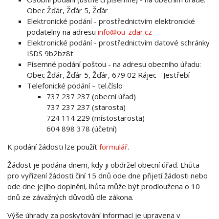
Obec Žďár, Žďár 5, Žďár
Elektronické podání - prostřednictvím elektronické
podatelny na adresu
info@ou-zdar.cz
Elektronické podání - prostřednictvím datové schránky
ISDS 9b2bz8t
Písemné podání poštou - na adresu obecního úřadu:
Obec Žďár, Žďár 5, Žďár, 679 02 Rájec - Jestřebí
Telefonické podání – tel.číslo
737 237 237 (obecní úřad)
737 237 237 (starosta)
724 114 229 (místostarosta)
604 898 378 (účetní)
K podání žádosti lze použít
formulář
.
Žádost je podána dnem, kdy ji obdržel obecní úřad. Lhůta
pro vyřízení žádosti činí 15 dnů ode dne přijetí žádosti nebo
ode dne jejího doplnění, lhůta může být prodloužena o 10
dnů ze závažných důvodů dle zákona.
Výše úhrady za poskytování informací je upravena v