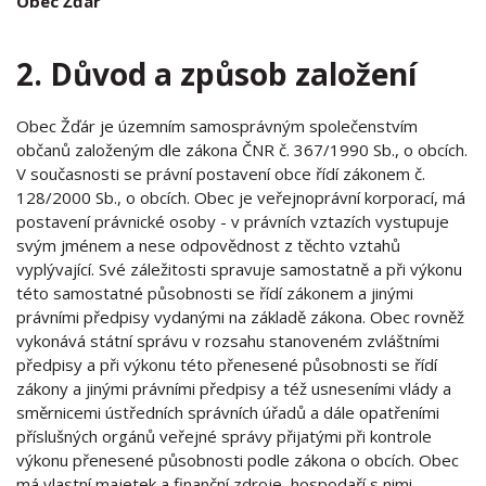
Obec Žďár
2. Důvod a způsob založení
Obec Žďár je územním samosprávným společenstvím
občanů založeným dle zákona ČNR č. 367/1990 Sb., o obcích.
V současnosti se právní postavení obce řídí zákonem č.
128/2000 Sb., o obcích. Obec je veřejnoprávní korporací, má
postavení právnické osoby - v právních vztazích vystupuje
svým jménem a nese odpovědnost z těchto vztahů
vyplývající. Své záležitosti spravuje samostatně a při výkonu
této samostatné působnosti se řídí zákonem a jinými
právními předpisy vydanými na základě zákona. Obec rovněž
vykonává státní správu v rozsahu stanoveném zvláštními
předpisy a při výkonu této přenesené působnosti se řídí
zákony a jinými právními předpisy a též usneseními vlády a
směrnicemi ústředních správních úřadů a dále opatřeními
příslušných orgánů veřejné správy přijatými při kontrole
výkonu přenesené působnosti podle zákona o obcích. Obec
má vlastní majetek a finanční zdroje, hospodaří s nimi